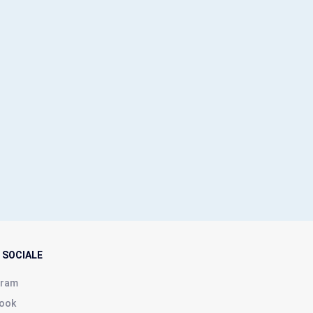
 SOCIALE
gram
ook