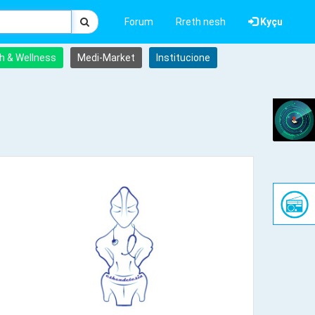
Forum
Rreth nesh
Kyçu
h & Wellness
Medi-Market
Institucione