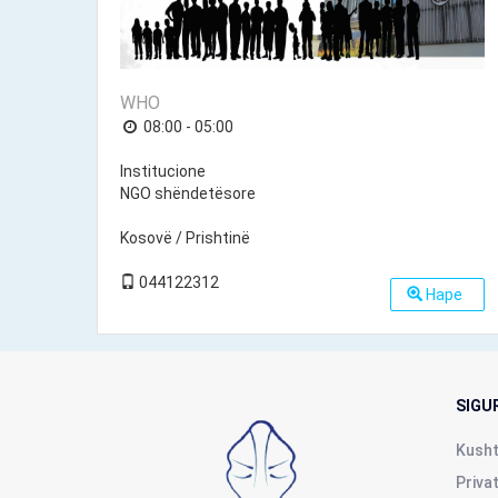
WHO
08:00 - 05:00
Institucione
NGO shëndetësore
Kosovë / Prishtinë
044122312
Hape
SIGU
Kusht
Priva