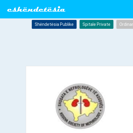
eshëndetësia
Shëndetësia Publike
Spitale Private
Ordina