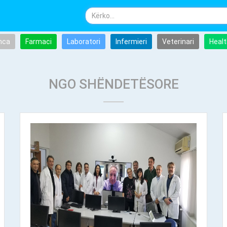
nca
Farmaci
Laboratori
Infermieri
Veterinari
Healt
NGO SHËNDETËSORE