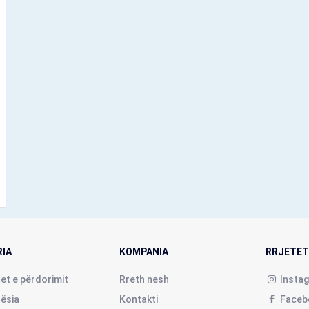
RIA
KOMPANIA
RRJETET
et e përdorimit
Rreth nesh
Insta
tësia
Kontakti
Faceb