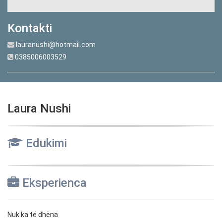
Kontakti
lauranushi@hotmail.com
0385006003529
Laura Nushi
Edukimi
Eksperienca
Nuk ka të dhëna