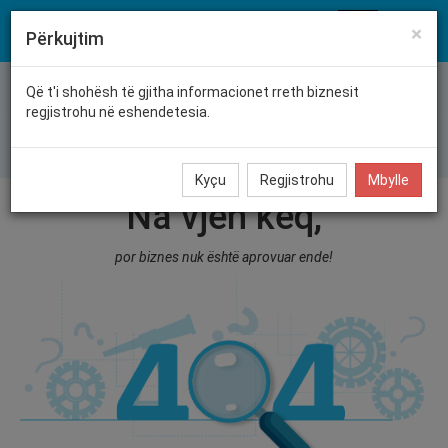
eshëndetësia
×
Përkujtim
Që t'i shohësh të gjitha informacionet rreth biznesit
regjistrohu në eshendetesia.
Shëndetësia Publike
Spitale Private
Ordinanca
Farm
Kyçu
Regjistrohu
Mbylle
Na vjen keq,
por biznes nuk është aprovuar ende!